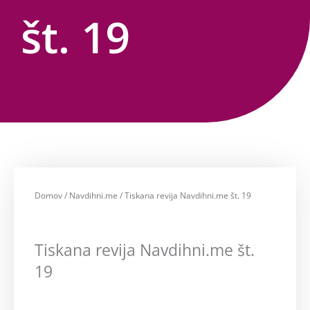
št. 19
Domov
/
Navdihni.me
/ Tiskana revija Navdihni.me št. 19
Tiskana revija Navdihni.me št.
19