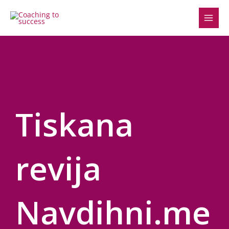
Skip
to
content
Tiskana
revija
Navdihni.me