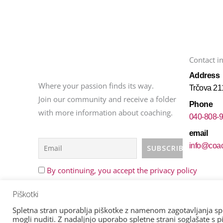
Contact i
Address
Where your passion finds its way.
Trčova 21
Join our community and receive a folder
Phone
with more information about coaching.
040-808-
email
info@coac
By continuing, you accept the privacy policy
Piškotki
Spletna stran uporablja piškotke z namenom zagotavljanja splet
All rights reserved© 2023 Coaching to success,
Insights d
mogli nuditi. Z nadaljnjo uporabo spletne strani soglašate s pi