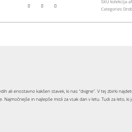
SKU
kolekcija-a
Categories
Drob
h ali enostavno kakšen stavek, ki nas “dvigne”. V tej zbirki najdete
 me. Najmočnejše in najlepše misli za vsak dan v letu. Tudi za leto, 