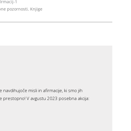
firmacij-1
ne pozornosti
,
Knjige
 navdihujoče misli in afirmacije, ki smo jih
ki je prestopno! V avgustu 2023 posebna akcija: