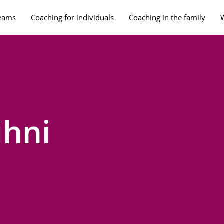
teams
Coaching for individuals
Coaching in the family
ihni