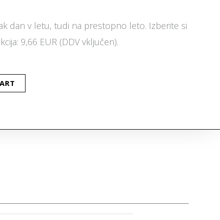
ak dan v letu, tudi na prestopno leto. Izberite si
kcija: 9,66 EUR (DDV vključen).
CART