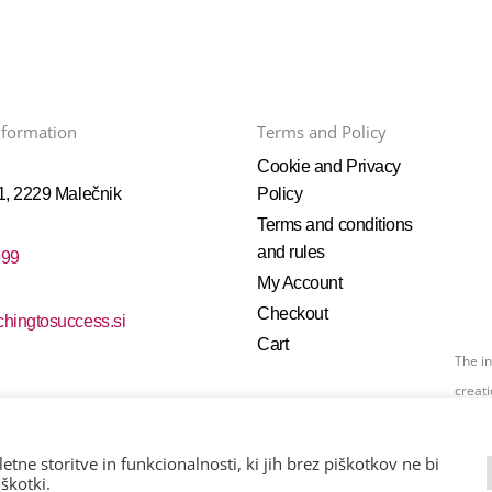
nformation
Terms and Policy
Cookie and Privacy
1, 2229 Malečnik
Policy
Terms and conditions
and rules
999
My Account
Checkout
hingtosuccess.si
Cart
The i
creati
Union
ne storitve in funkcionalnosti, ki jih brez piškotkov ne bi
.o.o.
škotki.