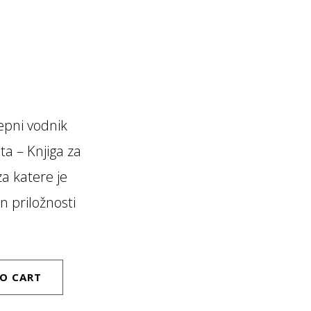
epni vodnik
ta – Knjiga za
za katere je
n priložnosti
O CART