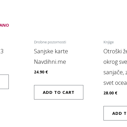
DANO
Drobne pozornosti
Knjige
23
Sanjske karte
Otroški ž
Navdihni.me
okrog sve
sanjače, 
24.90
€
svet ocea
ADD TO CART
28.00
€
ADD T