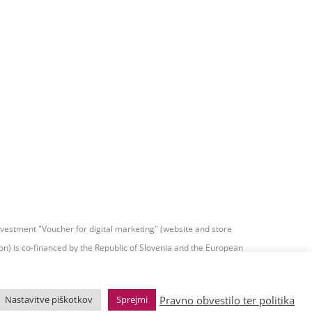
nvestment "Voucher for digital marketing" (website and store
on) is co-financed by the Republic of Slovenia and the European
 from the European Regional Development Fund.
Pravno obvestilo ter politika
Nastavitve piškotkov
Sprejmi
Website developement
Informacijsko tehnološki center