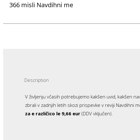
366 misli Navdihni me
Description
V življenju včasih potrebujemo kakšen uvid, kakšen navdi
zbrali v zadnjih letih skozi prispevke v reviji Navdihni
za e različico le 9,66 eur
(DDV vključen).